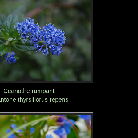
Céanothe rampant
ntohe thyrsiflorus repens