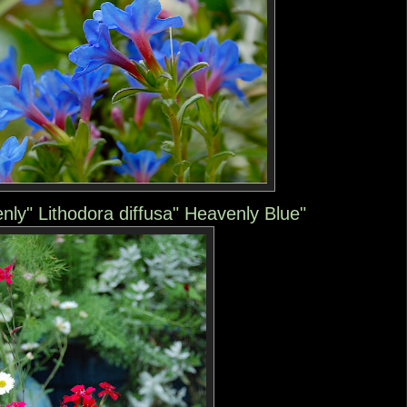
ly" Lithodora diffusa" Heavenly Blue"