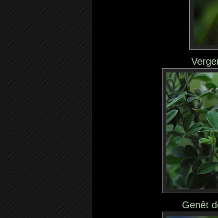
Verge
Genêt d