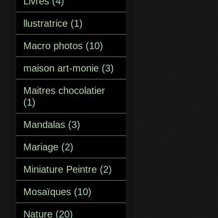
Livres
(4)
llustratrice
(1)
Macro photos
(10)
maison art-monie
(3)
Maitres chocolatier
(1)
Mandalas
(3)
Mariage
(2)
Miniature Peintre
(2)
Mosaïques
(10)
Nature
(20)