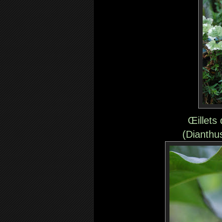
Œillets 
(Dianthu