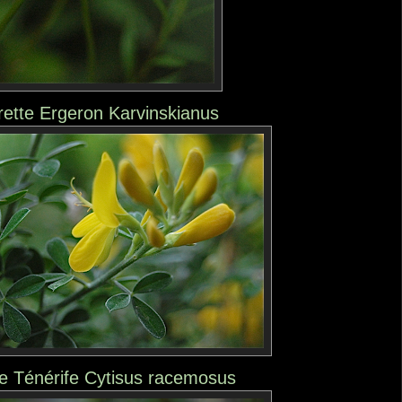
rette Ergeron Karvinskianus
e Ténérife Cytisus racemosus